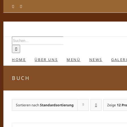
Zum
Facebook
Instagram
Inhalt
springen
Suche
nach:
HOME
ÜBER UNS
MENÜ
NEWS
GALER
BUCH
Sortieren nach
Standardsortierung
Zeige
12 Pr