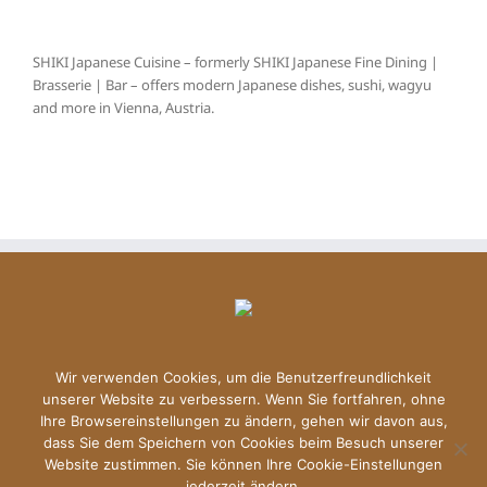
SHIKI Japanese Cuisine – formerly SHIKI Japanese Fine Dining |
Brasserie | Bar – offers modern Japanese dishes, sushi, wagyu
and more in Vienna, Austria.
Wir verwenden Cookies, um die Benutzerfreundlichkeit
unserer Website zu verbessern. Wenn Sie fortfahren, ohne
Ihre Browsereinstellungen zu ändern, gehen wir davon aus,
dass Sie dem Speichern von Cookies beim Besuch unserer
Copyright © 2024 Shiki | All Rights Reserved |
Datenschutzerklärung
Website zustimmen. Sie können Ihre Cookie-Einstellungen
|
Imprint
jederzeit ändern.