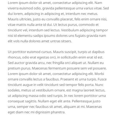
Lorem ipsum dolor sit amet, consectetur adipiscing elit. Nam
viverra euismod odio, gravida pellentesque urna varius vitae. Sed
dui lorem, adipiscing in adipiscing et, interdum nec metus.
Mauris ultricies, justo eu convallis placerat, felis enim ornare nisi,
vitae mattis nulla ante id dui. Ut lectus purus, commodo et
tincidunt vel, interdum sed lectus. Vestibulum adipiscing tempor
nisi id elementu sadips ipsums dolores uns fugiats gravida nam
elit vols nulla dolores amet untras sitsers.
Ut porttitor euismod cursus. Mauris suscipit, turpis ut dapibus
rhoncus, odio erat egestas orci, in sollicitudin enim erat id est.
Sed auctor gravida arcu, nec fringilla orci aliquet ut. Nullam eu
pretium purus. Maecenas fermentum posuere sem vel posuere.
Lorem ipsum dolor sit amet, consectetur adipiscing elit. Morbi
ornare convallis lectus a faucibus. Praesent et urna turpis. Fusce
tincidunt augue in velit tincidunt sed tempor felis porta. Nunc
sodales, metus ut vestibulum ornare, est magna laoreet lectus,
ut adipiscing massa odio sed turpis. In nec lorem porttitor urna
consequat sagittis. Nullam eget elit ante. Pellentesque justo
urna, semper nec faucibus sit amet, aliquam at mi. Maecenas
eget diam nec mi dignissim pharetra.