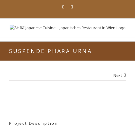
Zum
Facebook
Instagram
Inhalt
springen
SUSPENDE PHARA URNA
Next
View
Larger
Image
Project Description