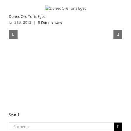
Donec Ore Turis Eget
Juli 31st, 2012
|
0 Kommentare
M
J
Search
Suche