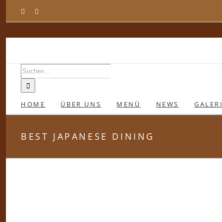
Zum
Facebook
Instagram
Inhalt
springen
Suche
nach:
HOME
ÜBER UNS
MENÜ
NEWS
GALER
BEST JAPANESE DINING