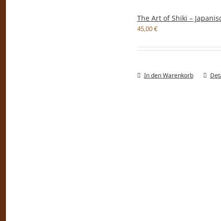
The Art of Shiki – Japan
45,00
€
In den Warenkorb
Deta