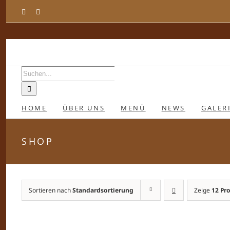
Zum
Facebook
Instagram
Inhalt
springen
Suche
nach:
HOME
ÜBER UNS
MENÜ
NEWS
GALER
SHOP
Sortieren nach
Standardsortierung
Zeige
12 Pr