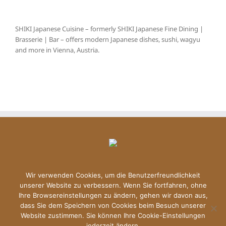
SHIKI Japanese Cuisine – formerly SHIKI Japanese Fine Dining |
Brasserie | Bar – offers modern Japanese dishes, sushi, wagyu
and more in Vienna, Austria.
Wir verwenden Cookies, um die Benutzerfreundlichkeit
unserer Website zu verbessern. Wenn Sie fortfahren, ohne
Ihre Browsereinstellungen zu ändern, gehen wir davon aus,
dass Sie dem Speichern von Cookies beim Besuch unserer
Copyright © 2024 Shiki | All Rights Reserved |
Datenschutzerklärung
Website zustimmen. Sie können Ihre Cookie-Einstellungen
|
Imprint
jederzeit ändern.