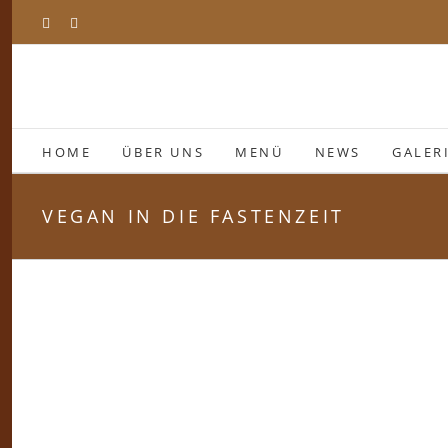
Zum
Facebook
Instagram
Inhalt
springen
HOME
ÜBER UNS
MENÜ
NEWS
GALER
VEGAN IN DIE FASTENZEIT
Zeige
grösseres
Bild